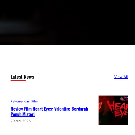
Latest News
View All
Rekomendasi Film
Review Film Heart Eyes: Valentine Berdarah
Penuh Misteri
29 Mei 2026