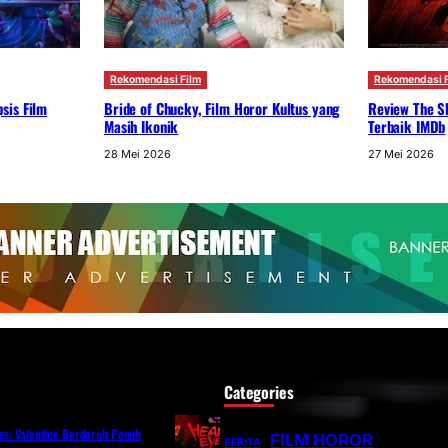
Rekomendasi Film
Rekomendasi F
sis Film
Bride of Chucky, Film Horor Kultus yang
Review The S
Masih Ikonik
Terbaik IMDb
28 Mei 2026
27 Mei 2026
Categories
yes: Valentine Berdarah Penuh
FILM HOROR
BERITA