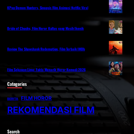
KPop Demon Hunters, Sinopsis Film Animasi Netflix Viral
Bride of Chucky, Film Horor Kultus yang Masih Ikonik
Review The Shawshank Redemption, Film Terbaik IMDb
Film Sekawan Limo: Fakta Menarik Horor Komedi 2026
Categories
FILM HOROR
BERITA
REKOMENDASI FILM
Search