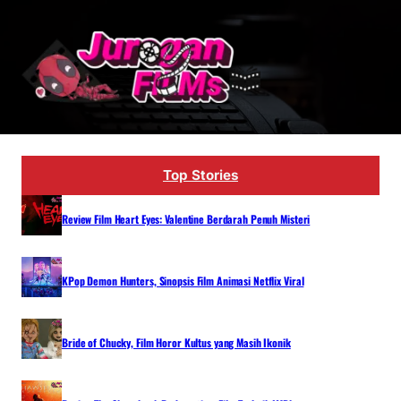
Lewati
ke
konten
Top Stories
Review Film Heart Eyes: Valentine Berdarah Penuh Misteri
KPop Demon Hunters, Sinopsis Film Animasi Netflix Viral
Bride of Chucky, Film Horor Kultus yang Masih Ikonik