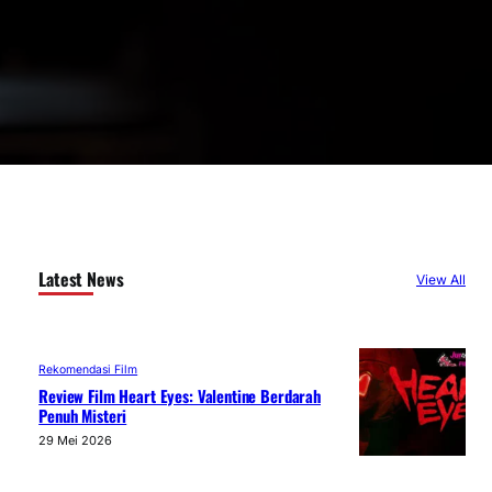
Latest News
View All
Rekomendasi Film
Review Film Heart Eyes: Valentine Berdarah
Penuh Misteri
29 Mei 2026