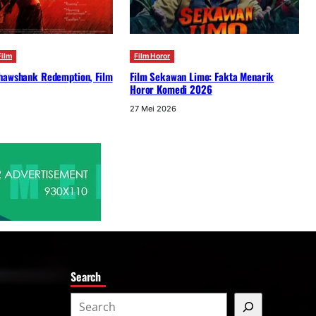
ilm
Film Horor
hawshank Redemption, Film
Film Sekawan Limo: Fakta Menarik
Horor Komedi 2026
27 Mei 2026
Search
S