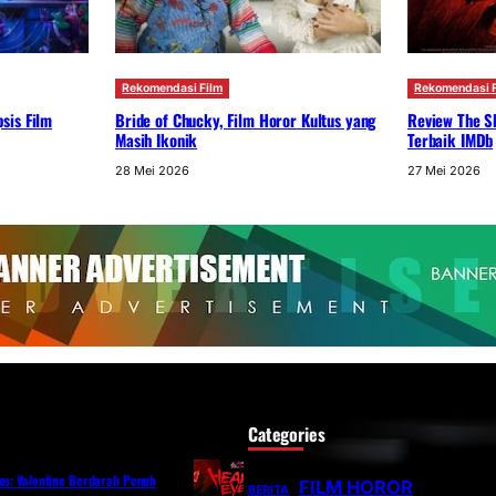
Rekomendasi Film
Rekomendasi F
sis Film
Bride of Chucky, Film Horor Kultus yang
Review The S
Masih Ikonik
Terbaik IMDb
28 Mei 2026
27 Mei 2026
Categories
yes: Valentine Berdarah Penuh
FILM HOROR
BERITA