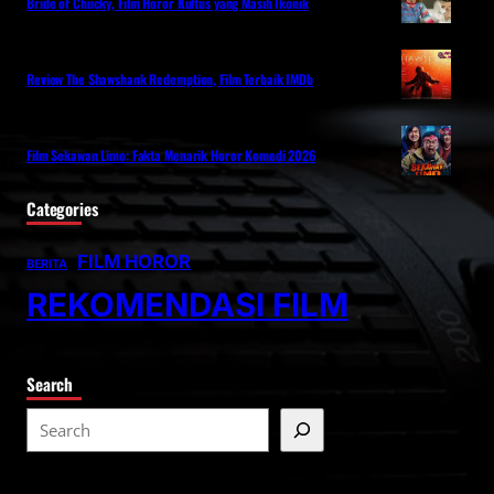
Bride of Chucky, Film Horor Kultus yang Masih Ikonik
Review The Shawshank Redemption, Film Terbaik IMDb
Film Sekawan Limo: Fakta Menarik Horor Komedi 2026
Categories
FILM HOROR
BERITA
REKOMENDASI FILM
Search
S
e
a