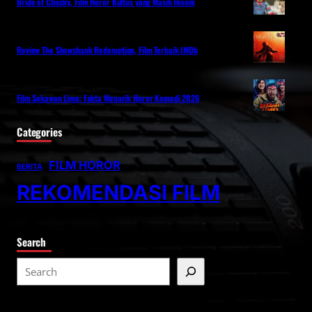
Bride of Chucky, Film Horor Kultus yang Masih Ikonik
Review The Shawshank Redemption, Film Terbaik IMDb
Film Sekawan Limo: Fakta Menarik Horor Komedi 2026
Categories
FILM HOROR
BERITA
REKOMENDASI FILM
Search
S
e
a