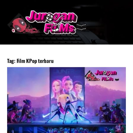
Lewati
ke
konten
Tag:
Film KPop terbaru