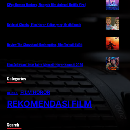
KPop Demon Hunters, Sinopsis Film Animasi Netflix Viral
Bride of Chucky, Film Horor Kultus yang Masih Ikonik
Review The Shawshank Redemption, Film Terbaik IMDb
Film Sekawan Limo: Fakta Menarik Horor Komedi 2026
Categories
FILM HOROR
BERITA
REKOMENDASI FILM
Search