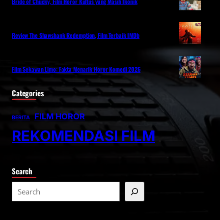
Bride of Chucky, Film Horor Kultus yang Masih Ikonik
Review The Shawshank Redemption, Film Terbaik IMDb
Film Sekawan Limo: Fakta Menarik Horor Komedi 2026
Categories
FILM HOROR
BERITA
REKOMENDASI FILM
Search
S
e
a